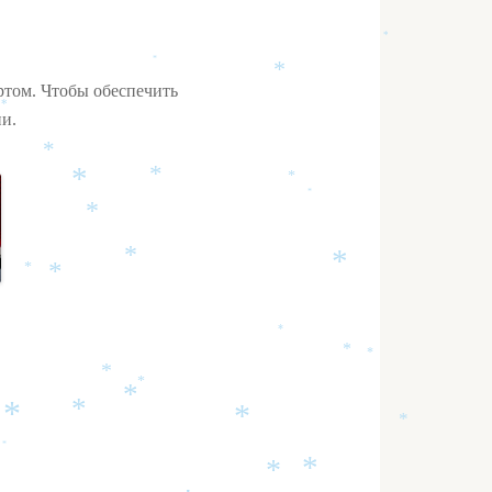
*
*
*
*
*
*
ртом. Чтобы обеспечить
*
и.
*
*
*
*
*
*
*
*
*
*
*
*
*
*
*
*
*
*
*
*
*
*
*