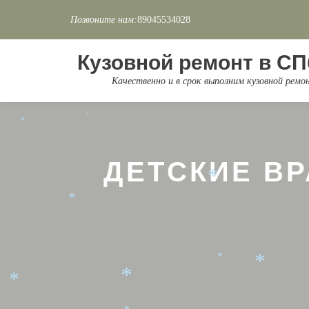
*
Позвоните нам:
89045534028
*
*
*
Перейти
*
к
Кузовной ремонт в СП
*
*
содержимому
Качественно и в срок выполним кузовной рем
*
*
*
*
*
*
*
*
ДЕТСКИЕ ВР
*
*
*
*
*
*