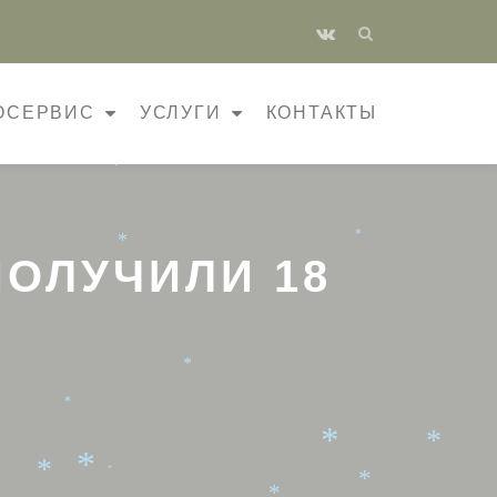
*
fa-
*
*
vk
ОСЕРВИС
УСЛУГИ
КОНТАКТЫ
*
*
*
*
ПОЛУЧИЛИ 18
*
*
*
*
*
*
*
*