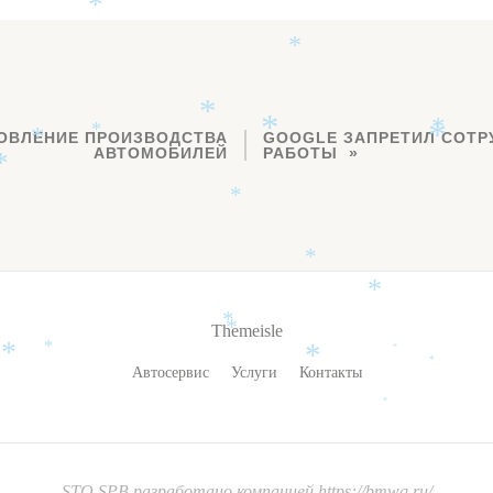
*
*
*
ОВЛЕНИЕ ПРОИЗВОДСТВА
GOOGLE ЗАПРЕТИЛ СОТР
*
*
*
*
*
АВТОМОБИЛЕЙ
РАБОТЫ
*
*
*
*
Themeisle
*
*
*
*
*
*
*
Автосервис
Услуги
Контакты
*
STO SPB
разработано компанией
https://bmwq.ru/