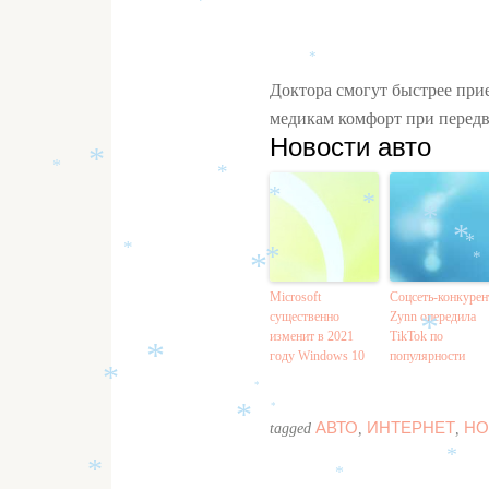
*
*
Доктора смогут быстрее при
медикам комфорт при перед
Новости авто
*
*
*
*
*
*
*
*
*
*
*
*
Microsoft
Соцсеть-конкурен
существенно
Zynn опередила
изменит в 2021
TikTok по
*
году Windows 10
популярности
*
*
*
*
АВТО
ИНТЕРНЕТ
НО
*
tagged
,
,
*
*