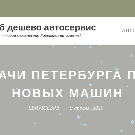
*
*
*
*
б дешево автосервис
АВТ
*
онт любой сложности. Работаем на совесть!
*
*
*
*
*
*
*
*
*
*
АЧИ ПЕТЕРБУРГА 
*
*
НОВЫХ МАШИН
*
*
*
*
*
*
SERVICESPB
9 апреля, 2020
*
*
*
*
*
*
*