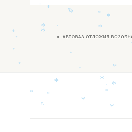
*
*
*
*
*
*
*
*
*
*
*
*
АВТОВАЗ ОТЛОЖИЛ ВОЗОБН
*
*
*
*
*
*
*
*
*
*
*
Дополнительное
*
*
*
меню
*
*
*