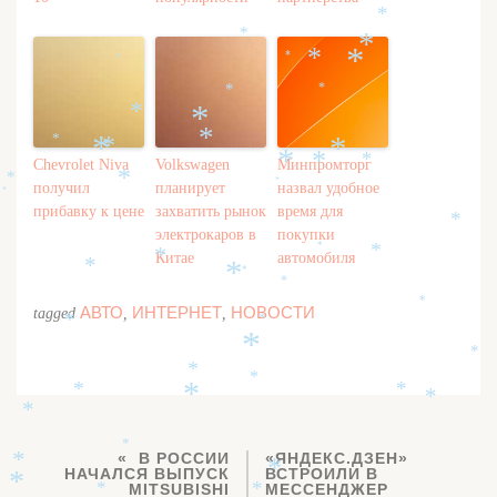
*
*
*
*
*
*
*
*
*
*
*
*
*
*
*
*
*
*
*
Chevrolet Niva
Volkswagen
Минпромторг
*
*
*
получил
планирует
назвал удобное
*
прибавку к цене
захватить рынок
время для
*
электрокаров в
покупки
*
*
*
Китае
автомобиля
*
*
*
*
*
АВТО
ИНТЕРНЕТ
НОВОСТИ
tagged
,
,
*
*
*
*
*
*
*
*
*
*
*
*
В РОССИИ
«ЯНДЕКС.ДЗЕН»
*
*
НАЧАЛСЯ ВЫПУСК
ВСТРОИЛИ В
*
MITSUBISHI
МЕССЕНДЖЕР
*
*