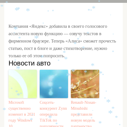
*
*
*
*
*
*
*
*
*
*
*
*
*
Компания «Яндекс» добавила в своего голосового
*
ассистента новую функцию — озвучу текстов в
*
*
*
*
*
*
*
фирменном браузере. Теперь «Алиса» сможет прочесть
*
статью, пост в блоге и даже стихотворение, нужно
*
*
*
только ее об этом попросить.
*
*
Новости авто
*
*
*
*
*
*
*
*
*
*
*
*
*
*
*
*
*
*
*
*
*
Microsoft
Соцсеть-
Renault-Nissan-
*
существенно
конкурент Zynn
Mitsubishi
*
*
*
*
изменит в 2021
опередила
представили
*
*
*
*
*
*
году Windows
TikTok по
новую модель
*
*
*
10
популярности
партнерства
*