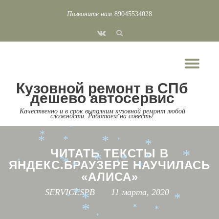
*
*
*
Позвоните нам:
89045534028
*
*
*
*
Перейти
*
*
fa-
к
*
*
*
vk
*
содержимому
*
*
*
*
*
Пок
*
*
Скр
Кузовной ремонт в СПб
нав
*
дешево автосервис
*
*
*
*
*
Качественно и в срок выполним кузовной ремонт любой
*
сложности. Работаем на совесть!
*
*
*
*
*
*
*
*
ЧИТАТЬ ТЕКСТЫ В
*
*
*
*
*
*
ЯНДЕКС.БРАУЗЕРЕ НАУЧИЛАСЬ
*
*
*
*
*
«АЛИСА»
SERVICESPB
11 марта, 2020
*
*
*
*
*
*
*
*