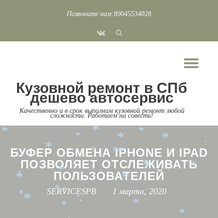
Позвоните нам:
89045534028
*
*
Перейти
*
*
fa-
*
к
*
*
*
vk
*
содержимому
*
*
*
Пок
*
*
*
Скр
*
*
Кузовной ремонт в СПб
нав
*
*
*
*
дешево автосервис
*
*
*
Качественно и в срок выполним кузовной ремонт любой
*
сложности. Работаем на совесть!
*
*
*
*
*
*
*
*
*
*
*
БУФЕР ОБМЕНА IPHONE И IPAD
*
*
*
ПОЗВОЛЯЕТ ОТСЛЕЖИВАТЬ
*
*
*
ПОЛЬЗОВАТЕЛЕЙ
*
*
*
*
*
*
SERVICESPB
1 марта, 2020
*
*
*
*
*
*
*
*
*