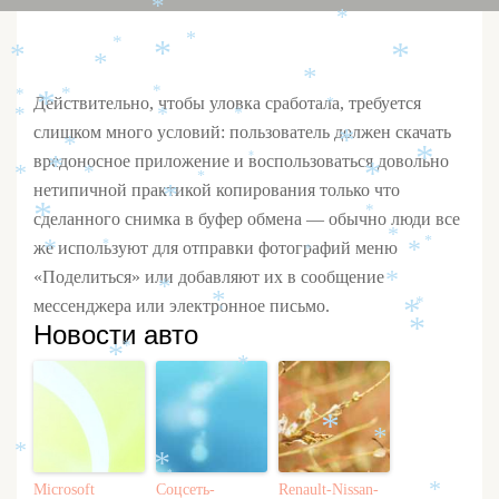
*
*
*
*
*
*
*
*
*
*
*
*
Действительно, чтобы уловка сработала, требуется
*
*
*
*
*
слишком много условий: пользователь должен скачать
*
*
*
вредоносное приложение и воспользоваться довольно
*
*
*
*
*
*
нетипичной практикой копирования только что
*
*
*
сделанного снимка в буфер обмена — обычно люди все
*
же используют для отправки фотографий меню
*
*
*
*
*
«Поделиться» или добавляют их в сообщение
*
*
*
мессенджера или электронное письмо.
*
*
*
Новости авто
*
*
*
*
*
*
*
*
*
Microsoft
Соцсеть-
Renault-Nissan-
*