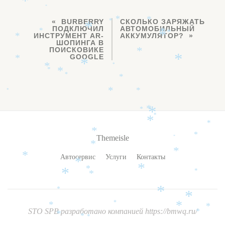
*
*
*
*
*
BURBERRY
СКОЛЬКО ЗАРЯЖАТЬ
*
*
ПОДКЛЮЧИЛ
АВТОМОБИЛЬНЫЙ
*
*
*
ИНСТРУМЕНТ AR-
АККУМУЛЯТОР?
*
*
ШОПИНГА В
ПОИСКОВИКЕ
*
GOOGLE
*
*
*
*
*
*
*
*
*
*
*
*
*
*
*
*
*
*
*
*
Themeisle
*
*
Дополнительное
*
*
Автосервис
Услуги
Контакты
*
меню
*
*
*
*
*
*
*
*
*
*
*
*
STO SPB
разработано компанией
https://bmwq.ru/
*
*
*
*