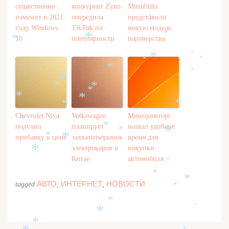
существенно
конкурент Zynn
Mitsubishi
изменит в 2021
опередила
представили
*
году Windows
TikTok по
новую модель
*
*
10
популярности
партнерства
*
*
*
*
*
*
*
*
*
*
*
*
*
*
*
*
Chevrolet Niva
Volkswagen
Минпромторг
*
*
*
получил
планирует
назвал удобное
*
*
*
*
прибавку к цене
захватить рынок
время для
*
*
*
электрокаров в
покупки
*
*
Китае
автомобиля
*
*
*
АВТО
ИНТЕРНЕТ
НОВОСТИ
tagged
,
,
*
*
*
*
*