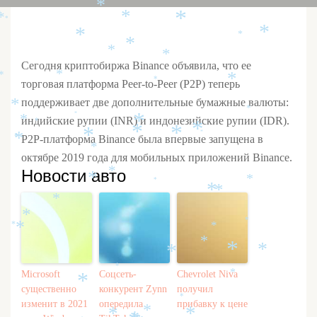
*
*
*
*
*
*
*
*
*
*
*
Сегодня криптобиржа Binance объявила, что ее
*
*
*
*
торговая платформа Peer-to-Peer (P2P) теперь
поддерживает две дополнительные бумажные валюты:
*
*
*
индийские рупии (INR) и индонезийские рупии (IDR).
*
*
*
*
*
*
*
*
P2P-платформа Binance была впервые запущена в
*
*
*
октябре 2019 года для мобильных приложений Binance.
Новости авто
*
*
*
*
*
*
*
*
*
*
*
*
*
*
*
*
*
Microsoft
Соцсеть-
Chevrolet Niva
*
*
существенно
конкурент Zynn
получил
*
изменит в 2021
опередила
прибавку к цене
*