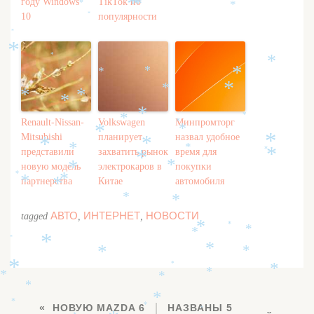
*
*
году Windows
TikTok по
*
*
*
*
*
10
популярности
*
*
*
*
*
*
*
*
*
*
*
*
*
*
*
*
Renault-Nissan-
Volkswagen
Минпромторг
*
*
*
Mitsubishi
планирует
назвал удобное
*
*
*
*
*
представили
захватить рынок
время для
*
*
*
новую модель
электрокаров в
*
покупки
*
*
*
партнерства
Китае
автомобиля
*
*
*
*
АВТО
ИНТЕРНЕТ
НОВОСТИ
tagged
,
,
*
*
*
*
*
*
*
*
*
*
*
*
*
*
*
*
*
*
НОВУЮ MAZDA 6
НАЗВАНЫ 5
*
*