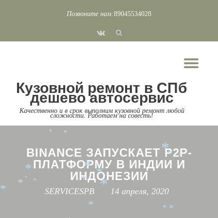
*
*
Позвоните нам:
89045534028
*
*
*
Перейти
*
fa-
*
к
vk
содержимому
*
*
*
*
Пок
*
*
*
*
Скр
*
*
*
Кузовной ремонт в СПб
*
нав
дешево автосервис
*
*
*
*
*
*
*
Качественно и в срок выполним кузовной ремонт любой
*
*
сложности. Работаем на совесть!
*
*
*
*
*
*
BINANCE ЗАПУСКАЕТ P2P-
*
*
ПЛАТФОРМУ В ИНДИИ И
*
*
*
*
ИНДОНЕЗИИ
*
*
*
*
*
*
*
SERVICESPB
14 апреля, 2020
*
*
*