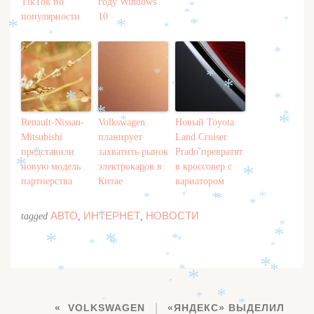
*
TikTok по
году Windows
*
*
*
популярности
10
*
*
*
*
*
*
*
*
*
*
*
*
*
*
*
*
*
*
*
*
*
Renault-Nissan-
Volkswagen
Новый Toyota
*
Mitsubishi
планирует
Land Cruiser
*
представили
захватить рынок
Prado превратят
*
*
*
новую модель
электрокаров в
в кроссовер с
*
*
партнерства
Китае
вариатором
*
*
*
*
*
*
*
АВТО
ИНТЕРНЕТ
НОВОСТИ
tagged
,
,
*
*
*
*
*
*
*
*
*
*
*
*
*
*
*
*
*
*
*
*
*
VOLKSWAGEN
«ЯНДЕКС» ВЫДЕЛИЛ