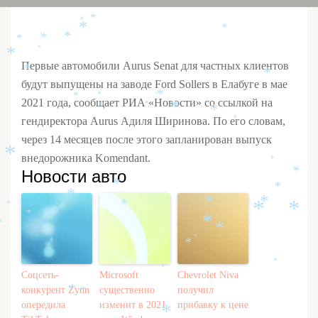
*
*
*
*
*
*
*
*
*
Первые автомобили Aurus Senat для частных клиентов
*
*
*
будут выпущены на заводе Ford Sollers в Елабуге в мае
*
*
*
*
2021 года, сообщает РИА «Нoвости» со ссылкой на
*
*
*
*
гендиректора Aurus Адиля Ширинова. По его словам,
*
через 14 месяцев после этого запланирован выпуск
*
внедорожника Komendant.
*
Новости авто
*
*
*
*
*
*
*
*
*
*
*
*
*
*
*
*
*
*
Соцсеть-
Microsoft
Chevrolet Niva
конкурент Zynn
существенно
получил
*
*
опередила
изменит в 2021
прибавку к цене