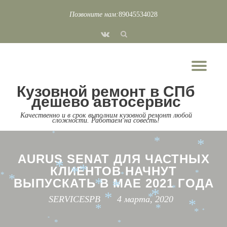
*
*
*
*
Позвоните нам:
89045534028
*
*
Перейти
fa-
*
*
*
к
*
vk
*
содержимому
*
*
Пок
*
*
Скр
*
*
Кузовной ремонт в СПб
нав
*
дешево автосервис
*
*
*
*
Качественно и в срок выполним кузовной ремонт любой
*
*
*
*
сложности. Работаем на совесть!
*
*
*
*
*
*
*
AURUS SENAT ДЛЯ ЧАСТНЫХ
*
КЛИЕНТОВ НАЧНУТ
*
*
*
*
*
*
ВЫПУСКАТЬ В МАЕ 2021 ГОДА
*
*
*
*
SERVICESPB
4 марта, 2020
*
*
*
*
*
*
*
*
*
*